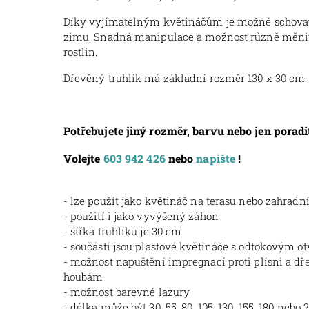
Díky vyjímatelným květináčům je možné schovat
zimu. Snadná manipulace a možnost různě měnit
rostlin.
Dřevěný truhlík má základní rozměr 130 x 30 cm.
Potřebujete jiný rozměr, barvu nebo jen poradi
Volejte
603 942 426
nebo
napište
!
- lze použít jako květináč na terasu nebo zahradní
- použití i jako vyvýšený záhon
- šířka truhlíku je 30 cm
- součástí jsou plastové květináče s odtokovým o
- možnost napuštění impregnací proti plísni a 
houbám
- možnost barevné lazury
- délka může být 30, 55, 80, 105, 130, 155, 180 nebo