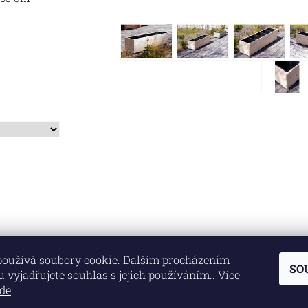
používá soubory cookie. Dalším procházením
SO
 vyjadřujete souhlas s jejich používáním.. Více
de
.