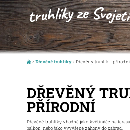
Dřevěné truhlíky
Dřevěný truhlík - přírodní
DŘEVĚNÝ TRUH
PŘÍRODNÍ
Dřevěné truhlíky vhodné jako květináče na terasu,
balkon, nebo jako vyvýšené záhony do zahrad.