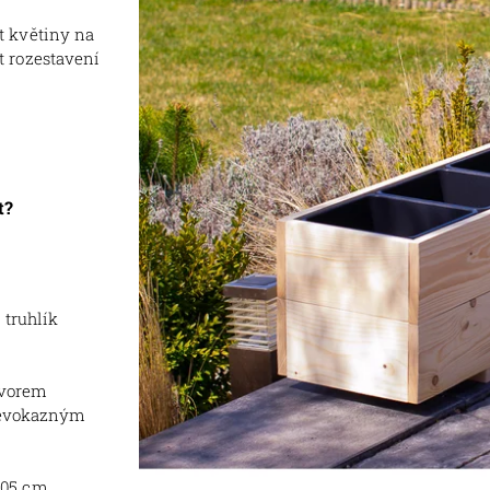
 květiny na
 rozestavení
t?
 truhlík
tvorem
dřevokazným
 205 cm