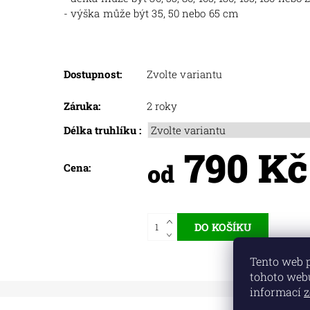
- výška může být 35, 50 nebo 65 cm
Dostupnost:
Zvolte variantu
Záruka:
2 roky
Délka truhlíku :
790 Kč
od
Cena:
Tento web 
tohoto webu
informací
z