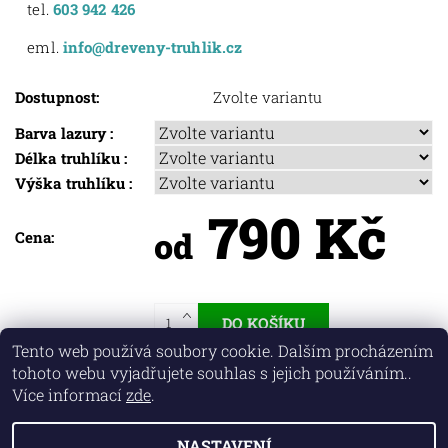
tel.
603 942 426
eml.
info@dreveny-truhlik.cz
Dostupnost:
Zvolte variantu
Barva lazury :
Délka truhlíku :
Výška truhlíku :
790 Kč
od
Cena:
Tento web používá soubory cookie. Dalším procházením
tohoto webu vyjadřujete souhlas s jejich používáním..
Více informací
zde
.
NASTAVENÍ